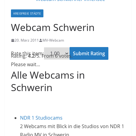
KREISFREIE STÄDTE
Webcam Schwerin
20. März 2011
MV-Webcam
Rate this item:
Submit Rating
Rating:
4.2
/5. From 6 votes.
Please wait...
Alle Webcams in
Schwerin
NDR 1 Studiocams
2 Webcams mit Blick in die Studios von NDR 1
Radio MV in Schwerin