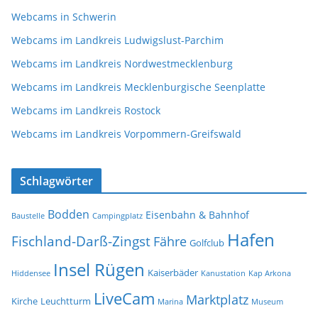
Webcams in Schwerin
Webcams im Landkreis Ludwigslust-Parchim
Webcams im Landkreis Nordwestmecklenburg
Webcams im Landkreis Mecklenburgische Seenplatte
Webcams im Landkreis Rostock
Webcams im Landkreis Vorpommern-Greifswald
Schlagwörter
Bodden
Eisenbahn & Bahnhof
Baustelle
Campingplatz
Hafen
Fischland-Darß-Zingst
Fähre
Golfclub
Insel Rügen
Kaiserbäder
Hiddensee
Kanustation
Kap Arkona
LiveCam
Marktplatz
Kirche
Leuchtturm
Marina
Museum