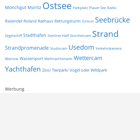
Ostsee
Mönchgut
Müritz
Parkplatz
Plauer See
Radio
Seebrücke
Rasender Roland
Rathaus
Rettungsturm
Schloss
Strand
Stadthafen
Segelschiff
Stettiner Haff
Storchencam
Usedom
Strandpromenade
Studiocam
Verkehrskamera
Wettercam
Wassersport
Warnow
Weihnachtsmarkt
Yachthafen
Zoo/ Tierpark/ Vogel oder Wildpark
Werbung