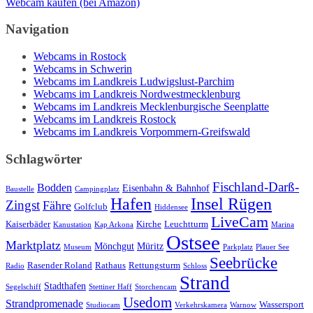
Webcam kaufen (bei Amazon)
Navigation
Webcams in Rostock
Webcams in Schwerin
Webcams im Landkreis Ludwigslust-Parchim
Webcams im Landkreis Nordwestmecklenburg
Webcams im Landkreis Mecklenburgische Seenplatte
Webcams im Landkreis Rostock
Webcams im Landkreis Vorpommern-Greifswald
Schlagwörter
Fischland-Darß-
Bodden
Eisenbahn & Bahnhof
Baustelle
Campingplatz
Hafen
Insel Rügen
Zingst
Fähre
Golfclub
Hiddensee
LiveCam
Kaiserbäder
Kirche
Leuchtturm
Kanustation
Kap Arkona
Marina
Ostsee
Marktplatz
Mönchgut
Müritz
Museum
Parkplatz
Plauer See
Seebrücke
Rasender Roland
Rathaus
Rettungsturm
Radio
Schloss
Strand
Stadthafen
Segelschiff
Stettiner Haff
Storchencam
Usedom
Strandpromenade
Wassersport
Studiocam
Verkehrskamera
Warnow